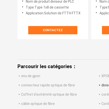
Nom de produit:diviseur de PLC
Nom d
Type:Type 1x8 de cassette
Type:
Application:Solution de FTTH FTTX
Appli
CONTACTEZ
Parcourir les catégories：
onu de gpon
XPO
connecteur rapide optique de fibre
divi
Coffret d'extrémité optique de fibre
cord
câble optique de fibre
Cord