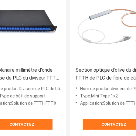
planaire millimètre d'onde
Section optique d'olive du di
se de PLC du diviseur FTTH
FTTH de PLC de fibre de câ
de bâti de support 1u
d'OM2 1x2
roduit:Diviseur de PLC de bâti de support
Nom de produit:diviseur de 
Type de bâti de support
Type:Mini Type 1x2
cation:Solution de FTTH FTTX
Application:Solution de FT
CONTACTEZ
CONTACTEZ