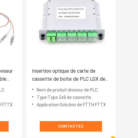
viseur
Insertion optique de carte de
ble
cassette de boîte de PLC LGX de
diviseur de fibre multimode de l'ABS
PLC
Nom de produit:diviseur de PLC
2x8
Type:Type 2x8 de cassette
TH FTTX
Application:Solution de FTTH FTTX
CONTACTEZ