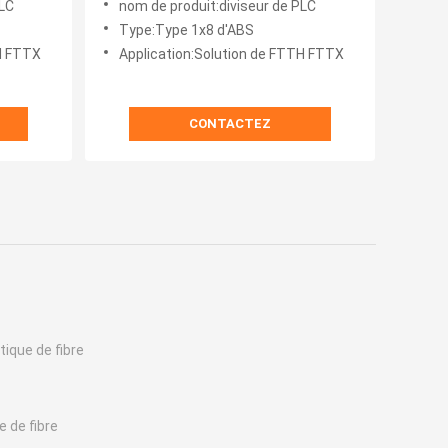
PLC
nom de produit:diviseur de PLC
basse
Type:Type 1x8 d'ABS
TH FTTX
Application:Solution de FTTH FTTX
CONTACTEZ
tique de fibre
e de fibre