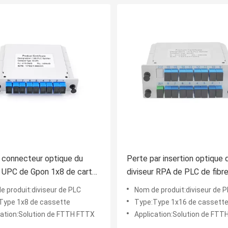
 connecteur optique du
Perte par insertion optique 
r UPC de Gpon 1x8 de carte
diviseur RPA de PLC de fibr
sette bas
diviseur 1x16 de cassette 
e produit:diviseur de PLC
Nom de produit:diviseur de 
Type 1x8 de cassette
Type:Type 1x16 de cassett
cation:Solution de FTTH FTTX
Application:Solution de FT