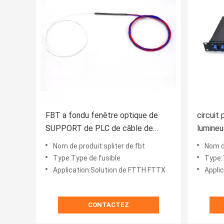
FBT a fondu fenêtre optique de
circuit 
SUPPORT de PLC de câble de
lumineu
diviseur de PLC de fibre la double
de PLC 
Nom de produit:spliter de fbt
Nom de p
Type:Type de fusible
Type:
Application:Solution de FTTH FTTX
Appli
CONTACTEZ