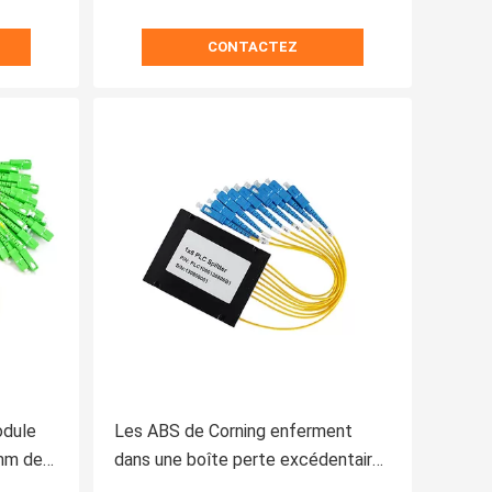
CONTACTEZ
odule
Les ABS de Corning enferment
0mm de
dans une boîte perte excédentaire
nitaire
de Gpon 1x8 de diviseur de PLC la