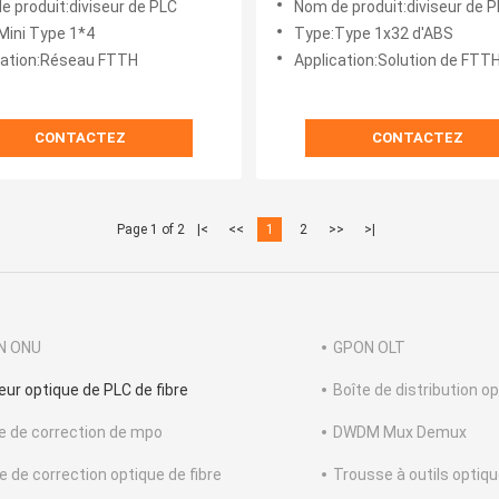
e produit:diviseur de PLC
Nom de produit:diviseur de 
Mini Type 1*4
Type:Type 1x32 d'ABS
cation:Réseau FTTH
Application:Solution de FT
CONTACTEZ
CONTACTEZ
Page 1 of 2
|<
<<
1
2
>>
>|
N ONU
GPON OLT
seur optique de PLC de fibre
Boîte de distribution op
e de correction de mpo
DWDM Mux Demux
e de correction optique de fibre
Trousse à outils optiqu