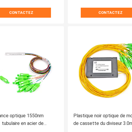
CONTACTEZ
CONTACTEZ
sance optique 1550nm
Plastique noir optique de m
tubulaire en acier de
de cassette du diviseur 3.
r de fibre de la manière 1x4
PLC de fibre du mode A132 u