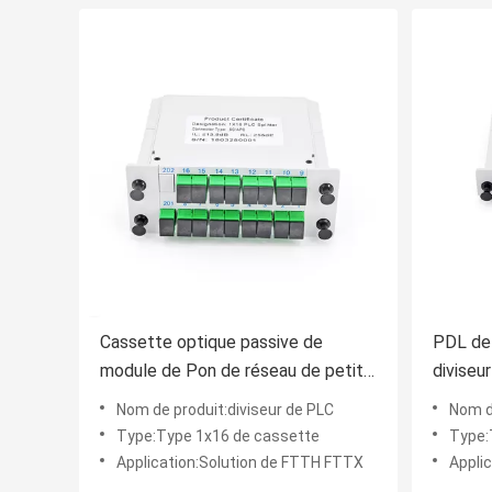
Cassette optique passive de
PDL de
module de Pon de réseau de petite
diviseu
case de diviseur de PLC de fibre de
de cas
Nom de produit:diviseur de PLC
Nom d
LC
Type:Type 1x16 de cassette
Type:
Application:Solution de FTTH FTTX
Appli