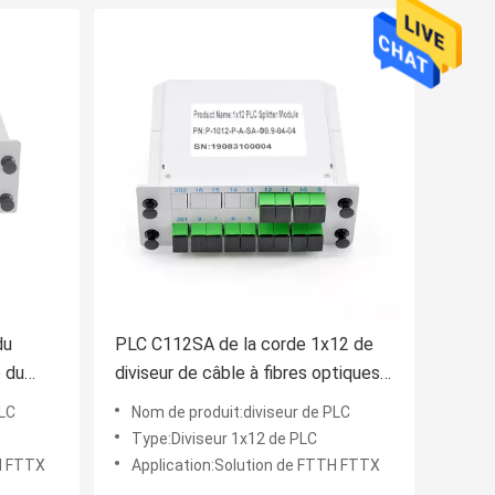
du
PLC C112SA de la corde 1x12 de
e du
diviseur de câble à fibres optiques
basse
de l'équipement 1650nm de FTTH
PLC
Nom de produit:diviseur de PLC
e
Type:Diviseur 1x12 de PLC
TH FTTX
Application:Solution de FTTH FTTX