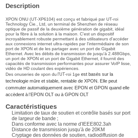
Description
XPON ONU (UT-XP6104) est conçu et fabriqué par UT-roi
Technology Cie., Ltd, un terminal de Shenzhen de réseau
optique de passif de la deuxième génération de gigabit, idéal
pour la fibre à la solution à la maison. C'est un dispositif
incroyablement robuste permettant à des utilisateurs d'accéder
aux connexions internet ultra-rapides par l'intermédiaire de son
port de XPON et de les partager avec un port de Gigabit
Ethernet. Avec les débits de transmission de jusqu'à 2.488Gbps,
un port de XPON et un port de Gigabit Ethernet, il fournit des
capacités de transmission performantes pour assurer VoIP lisse,
vidéo de HD coulant des expériences.
Des onuseries de xpon du
l'UT-
roi 1ge
est basés sur la
technologie mûre et stable, rentable de XPON. Elle peut
commuter automatiquement avec EPON et GPON
quand elle
accèdent à
l'
EPON OLT ou à GPON OLT
Caractéristiques
Limitation de taux de soutien et contrôle basés sur port
de largeur de bande ;
Dans conforme avec la norme d'IEEE802.3ah
Distance de transmission jusqu'à de 20KM
Cryptage des données de soutien, radiodiffusion de