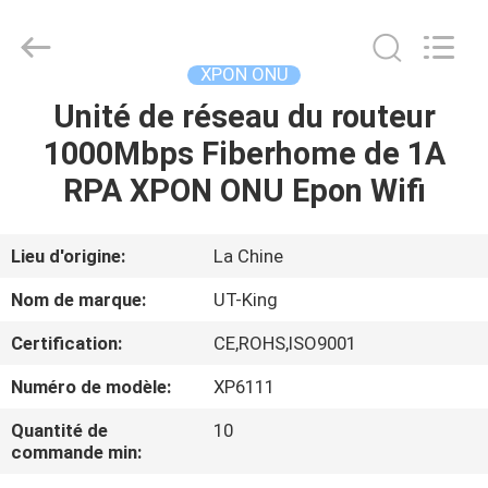
UT-
King
Technology
Co.,
Ltd..
XPON ONU
All
Rights
Unité de réseau du routeur
MAISON
Reserved.
1000Mbps Fiberhome de 1A
PRODUITS
RPA XPON ONU Epon Wifi
AU
Lieu d'origine:
La Chine
SUJET
Nom de marque:
UT-King
DE
Certification:
CE,ROHS,ISO9001
NOUS
Numéro de modèle:
XP6111
VISITE
Quantité de
10
commande min:
D'USINE