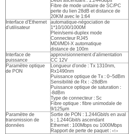
Débit ascendant : 1.244Gbps
Fibre de mode unitaire de SC/PC
perte du lien 28dB et distance de
20KM avec le 1:64
Interface d'Ethernet
automatique-négociation de
d'utilisateur
1*10/100/1000M
Plein/semi-duplex mode
Connecteur RJ45
MDI/MDI-X automatique
distance de 100m
Interface de
approvisionnement d'alimentation
puissance
CC 12V
Paramètre optique
Longueur d'onde : Tx 1310nm,
de PON
Rx1490nm
Puissance optique de Tx : 0~5dBm
Sensibilité de Rx : -28dBm
Puissance optique de saturation :
-8dBm
Type de connecteur : Sc
Fibre optique : fibre unimodale de
9/125μm
Paramètre de
Sortie de PON : 1.244Gbit/s en aval
transmission de
s ; 1.244Gbit/s ascendant
données
Ethernet : 100Mbps ou 1000Mbps
Rapport de perte de paquet :
<1>