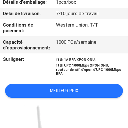
Détails d'emballage:
1pcs/box
CONTRÔLE
Délai de livraison:
7-10 jours de travail
DE
Conditions de
Western Union, T/T
paiement:
QUALITÉ
Capacité
1000 PCs/semaine
d'approvisionnement:
CONTACTEZ-
Surligner:
,
NOUS
ftth 1A RPA XPON ONU
,
ftth UPC 1000Mbps XPON ONU
routeur de wifi d'epon d'UPC 1000Mbps
RPA
NOUVELLES
MEILLEUR PRIX
CAS
PLAN
DU