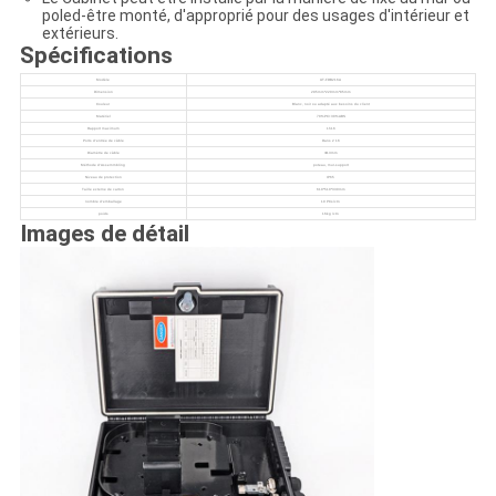
poled-être monté, d'approprié pour des usages d'intérieur et
extérieurs.
Spécifications
Modèle
UT-FDB216A
Dimension
295mm*220mm*85mm
Couleur
Blanc, noir ou adapté aux besoins du client
Matériel
70%PC+30%ABS
Rapport maximum
1h16
Ports d'entrée de câble
Dans 2 16
Diamètre de câble
Φ13mm
Méthode d'Assemmbling
poteau, mur-support
Niveau de protection
IP65
Taille externe de carton
610*510*330mm
nombre d'emballage
10 PCs/ctn
poids
16kg /ctn
Images de détail