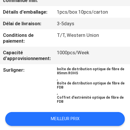
commande min:
Détails d'emballage:
1pcs/box 10pcs/carton
CONTRÔLE
DE
Délai de livraison:
3-5days
QUALITÉ
Conditions de
T/T, Western Union
paiement:
CONTACTEZ-
Capacité
1000pcs/Week
d'approvisionnement:
NOUS
Surligner:
boîte de distribution optique de fibre de
85mm ROHS
,
NOUVELLES
Boîte de distribution optique de fibre de
FDB
,
CAS
Coffret d'extrémité optique de fibre de
FDB
PLAN
MEILLEUR PRIX
DU