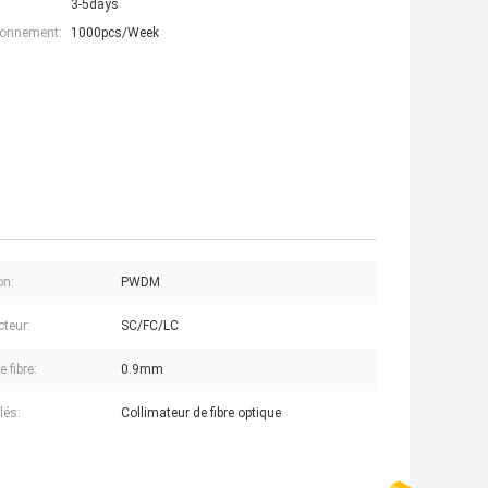
3-5days
ionnement:
1000pcs/Week
on:
PWDM
teur:
SC/FC/LC
 fibre:
0.9mm
lés:
Collimateur de fibre optique