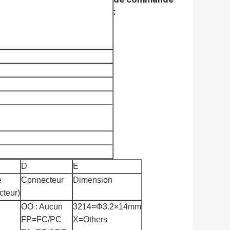
:
D
E
e
Connecteur
Dimension
cteur)
OO : Aucun
3214=Φ3.2×14mm
FP=FC/PC
X=Others