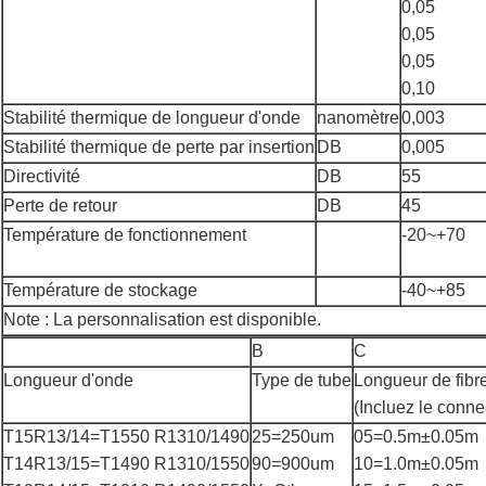
0,05
0,05
0,05
0,10
Stabilité thermique de longueur d'onde
nanomètre
0,003
Stabilité thermique de perte par insertion
DB
0,005
Directivité
DB
55
Perte de retour
DB
45
Température de fonctionnement
-20~+70
Température de stockage
-40~+85
Note : La personnalisation est disponible.
B
C
Longueur d'onde
Type de tube
Longueur de fibr
(Incluez le conne
T15R13/14=T1550 R1310/1490
25=250um
05=0.5m±0.05m
T14R13/15=T1490 R1310/1550
90=900um
10=1.0m±0.05m