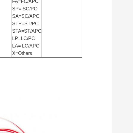
FA=FC/APC
SP= SC/PC
SA=SC/APC
STP=ST/PC
STA=ST/APC
LP=LC/PC
LA= LC/APC
X=Others