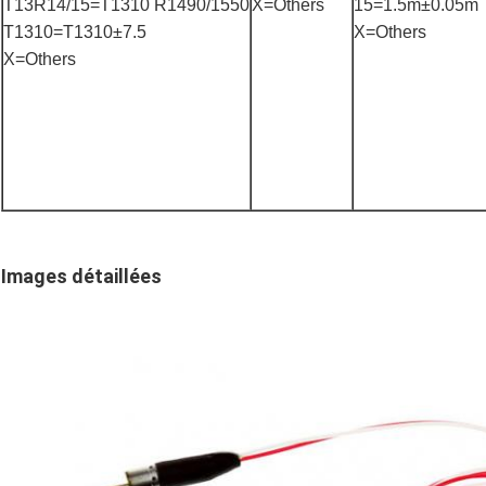
T13R14/15=T1310 R1490/1550
X=Others
15=1.5m±0.05m
T1310=T1310±7.5
X=Others
X=Others
Images détaillées