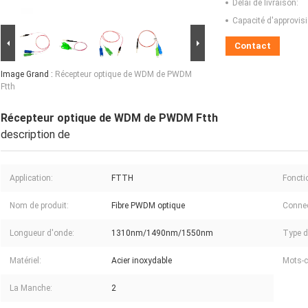
Délai de livraison:
Capacité d'approvis
Contact
Image Grand :
Récepteur optique de WDM de PWDM
Ftth
Récepteur optique de WDM de PWDM Ftth
description de
Application:
FTTH
Foncti
Nom de produit:
Fibre PWDM optique
Connec
Longueur d'onde:
1310nm/1490nm/1550nm
Type de
Matériel:
Acier inoxydable
Mots-c
La Manche:
2