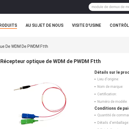
RODUITS
AU SUJET DE NOUS
VISITE D'USINE
CONTRÔLE
que De WDM De PWDM Ftth
Récepteur optique de WDM de PWDM Ftth
Détails sur le prod
Lieu d'origine:
Nom de marque:
Certification:
Numéro de modèle:
Conditions de pai
Quantité de comma
Détails d'emballage: