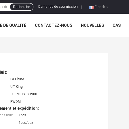
Demande de soumission
Recherche
|
French
 DE QUALITÉ
CONTACTEZ-NOUS
NOUVELLES
CAS
uit:
La Chine
UT-King
CE,ROHS,ISO9001
PWDM
ement et expédition:
nde min:
1pcs
1pcs/box