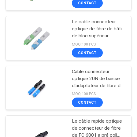
CONTACT
CONTRÔLE
Le cable connecteur
DE
optique de fibre de bâti
QUALITÉ
de bloc supérieur
dactylographie
MOQ:100 PCS
l'Assemblée de champ
CONTACTEZ-
CONTACT
FTTB
NOUS
Cable connecteur
optique 20N de baisse
NOUVELLES
d'adaptateur de fibre de
Sc 5501 de CATV
MOQ:100 PCS
CAS
CONTACT
Le câble rapide optique
PLAN
de connecteur de fibre
DU
de FC 6001 a pré poli