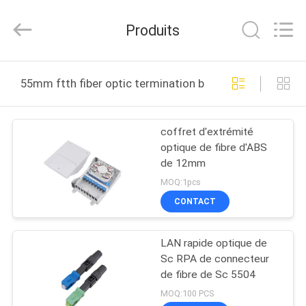
UT-
King
Technology
Produits
Co.,
Ltd..
All
Rights
MAISON
Reserved.
55mm ftth fiber optic termination box fabrication en li
PRODUITS
coffret d'extrémité
optique de fibre d'ABS
AU
de 12mm
SUJET
MOQ:1pcs
DE
CONTACT
NOUS
LAN rapide optique de
Sc RPA de connecteur
VISITE
de fibre de Sc 5504
D'USINE
MOQ:100 PCS