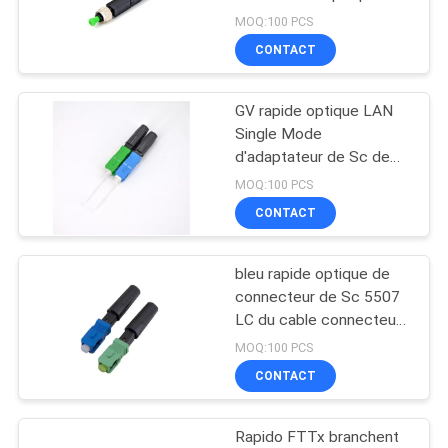
l'Assemblée de gisement
SITE
MOQ:100 PCS
d'olive
CONTACT
PRIVACY
GV rapide optique LAN
POLICY
Single Mode
d'adaptateur de Sc de
connecteur de fibre de
MOQ:100 PCS
FTTB UPC
CONTACT
bleu rapide optique de
connecteur de Sc 5507
LC du cable connecteur
0.25db installable sur
MOQ:100 PCS
place
CONTACT
Rapido FTTx branchent