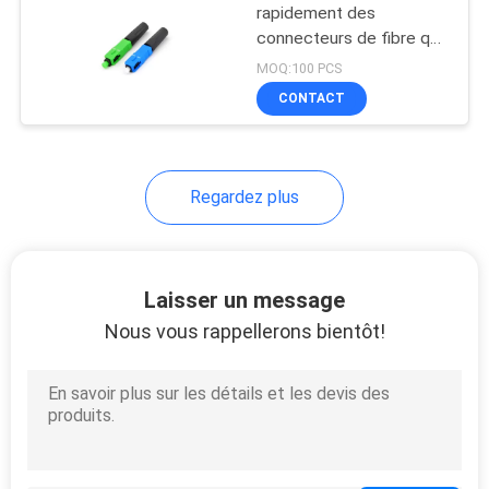
rapidement des
connecteurs de fibre que
le Sc a inclus le SM
MOQ:100 PCS
CONTACT
Regardez plus
Laisser un message
Nous vous rappellerons bientôt!