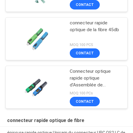
CONTACT
connecteur rapide
optique de la fibre 45db
MOQ:100 PCS
CONTACT
Connecteur optique
rapide optique
d'Assemblée de
gisement du connecteur
MOQ:100 PCs
KOC FAOC de fibre d'UT-
CONTACT
roi FTTH
connecteur rapide optique de fibre
épissure rapide optique Unicam du connecteur UPC OS2 LC de