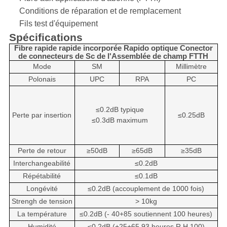
Conditions de réparation et de remplacement
Fils test d'équipement
Spécifications
Fibre rapide rapide incorporée Rapido optique Conector
de connecteurs de Sc de l'Assemblée de champ FTTH
Mode
SM
Millimètre
Polonais
UPC
RPA
PC
≤0.2dB typique
Perte par insertion
≤0.25dB
≤0.3dB maximum
Perte de retour
≥50dB
≥65dB
≥35dB
Interchangeabilité
≤0.2dB
Répétabilité
≤0.1dB
Longévité
≤0.2dB (accouplement de 1000 fois)
Strengh de tension
> 10kg
La température
≤0.2dB (- 40+85 soutiennent 100 heures)
Humidité
≤0.2dB (+25+65 93 heures R.H.100)