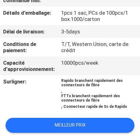
commande min:
Détails d'emballage:
1pcs 1 sac, PCs de 100pcs/1
CONTRÔLE
box.1000/carton
DE
Délai de livraison:
3-5days
QUALITÉ
Conditions de
T/T, Western Union, carte de
paiement:
crédit
CONTACTEZ-
Capacité
10000pcs/week
NOUS
d'approvisionnement:
Surligner:
Rapido branchent rapidement des
NOUVELLES
connecteurs de fibre
,
FTTx branchent rapidement des
connecteurs de fibre
CAS
,
Connecteur rapide de Sc de Rapido
PLAN
MEILLEUR PRIX
DU