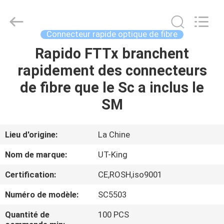
UT-
King
Technology
Co.,
Ltd..
Connecteur rapide optique de fibre
All
Rights
Rapido FTTx branchent
MAISON
Reserved.
rapidement des connecteurs
PRODUITS
de fibre que le Sc a inclus le
SM
AU
SUJET
Lieu d'origine:
La Chine
DE
Nom de marque:
UT-King
NOUS
Certification:
CE,ROSH,iso9001
Numéro de modèle:
SC5503
VISITE
D'USINE
Quantité de
100 PCS